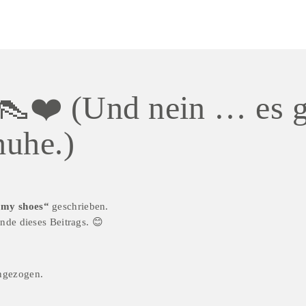
👠❤️ (Und nein … es 
huhe.)
 my shoes“
 geschrieben.
Ende dieses Beitrags. 😊
ngezogen.