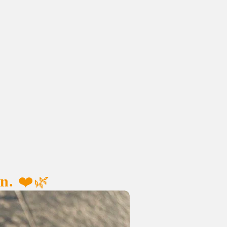
n.
 ❤️🌿