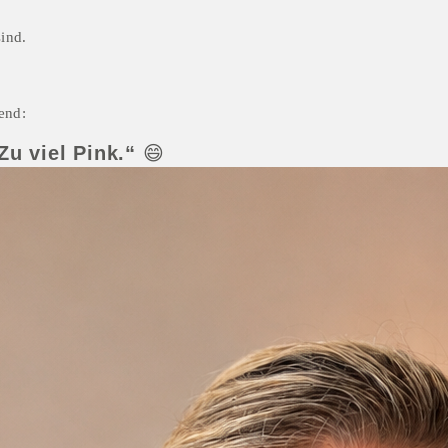
sind.
end:
Zu viel Pink.“
 😄